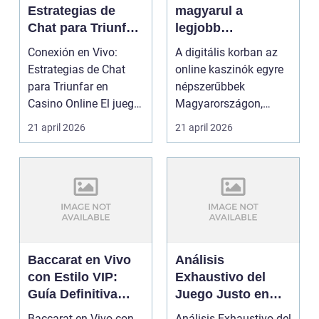
Estrategias de
magyarul a
Chat para Triunfar
legjobb
en Casino Online
kihívásaidhoz
Conexión en Vivo:
A digitális korban az
Estrategias de Chat
online kaszinók egyre
para Triunfar en
népszerűbbek
Casino Online El juego
Magyarországon,
en vivo ha
mivel lehetővé teszik a
21 april 2026
21 april 2026
transforma...
ját...
Baccarat en Vivo
Análisis
con Estilo VIP:
Exhaustivo del
Guía Definitiva
Juego Justo en
para Jugadores de
Slots de Casino
Baccarat en Vivo con
Análisis Exhaustivo del