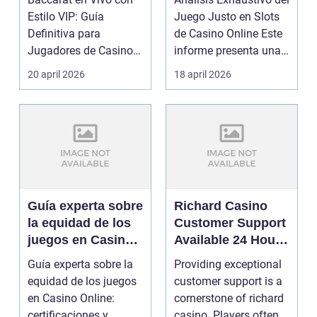
Casino Online
Online
Estilo VIP: Guía
Juego Justo en Slots
Definitiva para
de Casino Online Este
Jugadores de Casino
informe presenta una
Online Los jugadores
evaluación ...
20 april 2026
18 april 2026
qu...
Guía experta sobre
Richard Casino
la equidad de los
Customer Support
juegos en Casino
Available 24 Hours
Online:
Through Live Chat
Guía experta sobre la
Providing exceptional
certificaciones y
and Email
equidad de los juegos
customer support is a
auditorías que
en Casino Online:
cornerstone of richard
garantizan
certificaciones y
casino. Players often