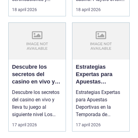
confianza
auditorías que garan...
encounter q...
18 april 2026
18 april 2026
Descubre los
Estrategias
secretos del
Expertas para
casino en vivo y
Apuestas
lleva tu juego al
Deportivas en la
Descubre los secretos
Estrategias Expertas
siguiente nivel
Temporada de
del casino en vivo y
para Apuestas
Playoffs con
lleva tu juego al
Deportivas en la
Casino Online
siguiente nivel Los
Temporada de
juegos en vivo s...
Playoffs con Casino
17 april 2026
17 april 2026
Online Cuando ...