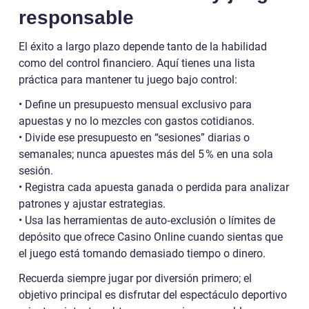
responsable
El éxito a largo plazo depende tanto de la habilidad
como del control financiero. Aquí tienes una lista
práctica para mantener tu juego bajo control:
• Define un presupuesto mensual exclusivo para
apuestas y no lo mezcles con gastos cotidianos.
• Divide ese presupuesto en “sesiones” diarias o
semanales; nunca apuestes más del 5 % en una sola
sesión.
• Registra cada apuesta ganada o perdida para analizar
patrones y ajustar estrategias.
• Usa las herramientas de auto‑exclusión o límites de
depósito que ofrece Casino Online cuando sientas que
el juego está tomando demasiado tiempo o dinero.
Recuerda siempre jugar por diversión primero; el
objetivo principal es disfrutar del espectáculo deportivo