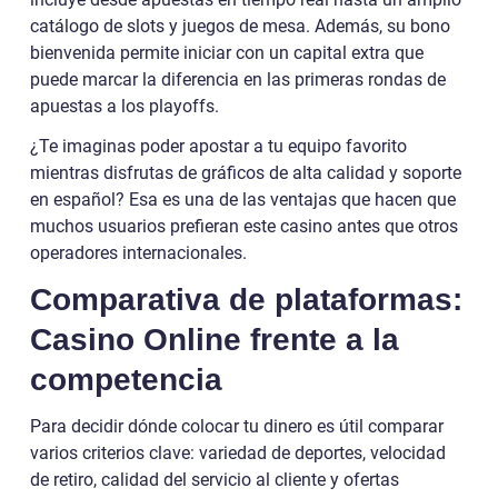
catálogo de slots y juegos de mesa. Además, su bono
bienvenida permite iniciar con un capital extra que
puede marcar la diferencia en las primeras rondas de
apuestas a los playoffs.
¿Te imaginas poder apostar a tu equipo favorito
mientras disfrutas de gráficos de alta calidad y soporte
en español? Esa es una de las ventajas que hacen que
muchos usuarios prefieran este casino antes que otros
operadores internacionales.
Comparativa de plataformas:
Casino Online frente a la
competencia
Para decidir dónde colocar tu dinero es útil comparar
varios criterios clave: variedad de deportes, velocidad
de retiro, calidad del servicio al cliente y ofertas