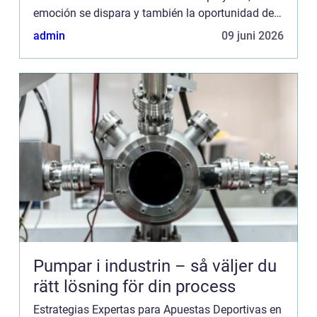
emoción se dispara y también la oportunidad de
ganar dinero con apuestas deportivas. Muchos
admin
09 juni 2026
jugadores se pregun...
Pumpar i industrin – så väljer du
rätt lösning för din process
Estrategias Expertas para Apuestas Deportivas en