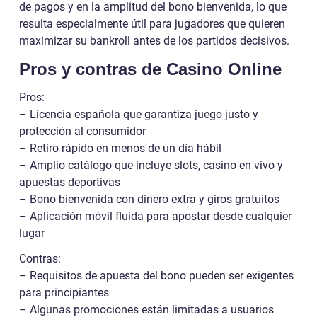
de pagos y en la amplitud del bono bienvenida, lo que
resulta especialmente útil para jugadores que quieren
maximizar su bankroll antes de los partidos decisivos.
Pros y contras de Casino Online
Pros:
– Licencia española que garantiza juego justo y
protección al consumidor
– Retiro rápido en menos de un día hábil
– Amplio catálogo que incluye slots, casino en vivo y
apuestas deportivas
– Bono bienvenida con dinero extra y giros gratuitos
– Aplicación móvil fluida para apostar desde cualquier
lugar
Contras:
– Requisitos de apuesta del bono pueden ser exigentes
para principiantes
– Algunas promociones están limitadas a usuarios