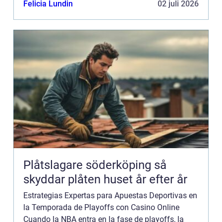
Felicia Lundin
02 juli 2026
jugadores se pregun...
Plåtslagare söderköping så
skyddar plåten huset år efter år
Estrategias Expertas para Apuestas Deportivas en
la Temporada de Playoffs con Casino Online
Cuando la NBA entra en la fase de playoffs, la