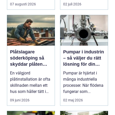
07 augusti 2026
02 juli 2026
Plåtslagare
Pumpar i industrin
söderköping så
– så väljer du rätt
skyddar plåten
lösning för din
huset år efter år
process
En välgjord
Pumpar är hjärtat i
plåtinstallation är ofta
många industriella
skillnaden mellan ett
processer. När flödena
hus som håller tätt i
fungerar som...
decennier och ett h...
09 juni 2026
02 maj 2026