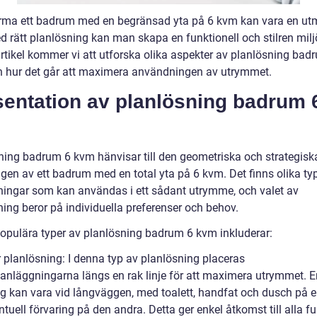
orma ett badrum med en begränsad yta på 6 kvm kan vara en ut
 rätt planlösning kan man skapa en funktionell och stilren miljö
rtikel kommer vi att utforska olika aspekter av planlösning bad
 hur det går att maximera användningen av utrymmet.
sentation av planlösning badrum 
m
ning badrum 6 kvm hänvisar till den geometriska och strategisk
ngen av ett badrum med en total yta på 6 kvm. Det finns olika ty
ningar som kan användas i ett sådant utrymme, och valet av
ning beror på individuella preferenser och behov.
opulära typer av planlösning badrum 6 kvm inkluderar:
r planlösning: I denna typ av planlösning placeras
sanläggningarna längs en rak linje för att maximera utrymmet. E
ng kan vara vid långväggen, med toalett, handfat och dusch på e
tuell förvaring på den andra. Detta ger enkel åtkomst till alla f