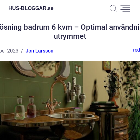
HUS-BLOGGAR.
se
lösning badrum 6 kvm – Optimal användni
utrymmet
red
ber 2023
Jon Larsson