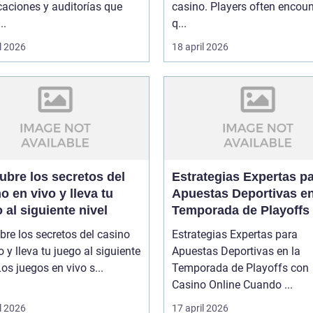
icaciones y auditorías que
casino. Players often encoun
..
q...
l 2026
18 april 2026
ubre los secretos del
Estrategias Expertas p
o en vivo y lleva tu
Apuestas Deportivas en
 al siguiente nivel
Temporada de Playoffs
Casino Online
re los secretos del casino
Estrategias Expertas para
o y lleva tu juego al siguiente
Apuestas Deportivas en la
ivel Los juegos en vivo s...
Temporada de Playoffs con
Casino Online Cuando ...
l 2026
17 april 2026