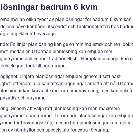
nlösningar badrum 6 kvm
derna mellan olika typer av planlösningar för badrum 6 kvm kan
de och påverkar både utseendet och funktionaliteten hos badr
några aspekter att överväga:
nde: En linjär planlösning kan ge en minimalistisk och ren look ti
et, medan en U-formad planlösning kan erbjuda mer
ngsutrymme och en mer traditionell stil. Hörnplanlösningar kan g
och elegant look till badrummet.
änglighet: Linjära planlösningar erbjuder generellt sett bäst
lighet, eftersom alla sanitetsanläggningar är lätta att nå. U-for
nlösningar kan kräva lite mer rumsmanövrering, men kan också
 privatliv och utrymme.
aring: Genom att välja rätt planlösning kan man maximera
ngsutrymmet i badrummet. U-formade planlösningar kan erbjud
ymme för förvaringsskåp, medan hörnplanlösningar kan möjlig
tion av hörnhyllor och spegelskåp för extra förvaring.