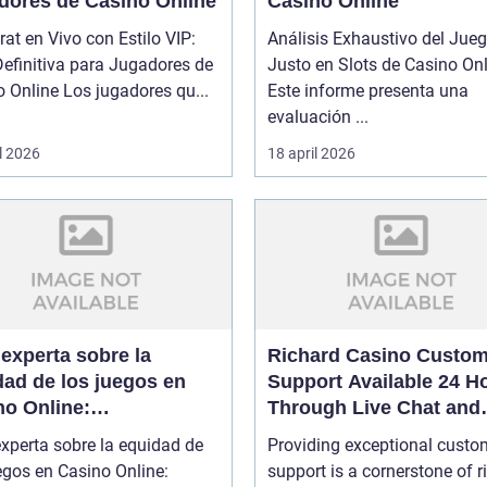
dores de Casino Online
Casino Online
at en Vivo con Estilo VIP:
Análisis Exhaustivo del Jue
efinitiva para Jugadores de
Justo en Slots de Casino On
Casino Online Los jugadores qu...
Este informe presenta una
evaluación ...
l 2026
18 april 2026
experta sobre la
Richard Casino Custom
dad de los juegos en
Support Available 24 H
no Online:
Through Live Chat and
ficaciones y auditorías
Email
xperta sobre la equidad de
Providing exceptional custo
garantizan confianza
egos en Casino Online:
support is a cornerstone of r