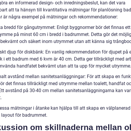
 göra en informerad design- och inredningsbeslut, kan det vara
art att ta hänsyn till kvantitativa mätningar för planlösning ba
r är några exempel på mätningar och rekommendationer:
ta bredd för gångutrymmet: Enligt byggnormer bör det finnas ett
ymme på minst 60 cm i bredd i badrummet. Detta gör det möjlig
g bekvämt och säkert inom utrymmet utan att känna sig trångbo
liskt djup för diskbänk: En vanlig rekommendation för djupet på 
k i ett badrum med 6 kvm är 40 cm. Detta ger tillräckligt med ar
 använda handfatet bekvämt utan att ta upp för mycket utrymme
malt avstånd mellan sanitetsanläggningar: För att skapa en funkt
ör det finnas tillräckligt med utrymme mellan toalett, handfat o
Ett avstånd på 30-40 cm mellan sanitetsanläggningarna kan va
.
essa mätningar i åtanke kan hjälpa till att skapa en välplanerad
layout för badrummet.
ussion om skillnaderna mellan ol