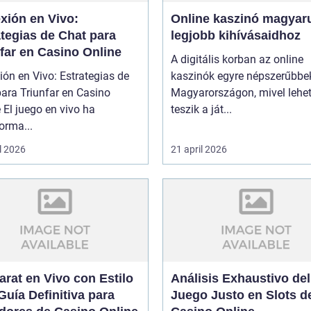
xión en Vivo:
Online kaszinó magyaru
tegias de Chat para
legjobb kihívásaidhoz
far en Casino Online
A digitális korban az online
ón en Vivo: Estrategias de
kaszinók egyre népszerűbbe
ara Triunfar en Casino
Magyarországon, mivel lehe
 El juego en vivo ha
teszik a ját...
orma...
l 2026
21 april 2026
rat en Vivo con Estilo
Análisis Exhaustivo del
Guía Definitiva para
Juego Justo en Slots d