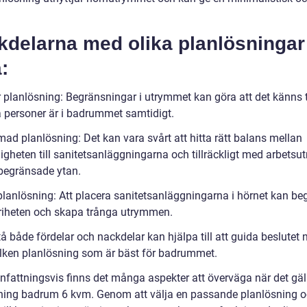
kdelarna med olika planlösningar
:
är planlösning: Begränsningar i utrymmet kan göra att det känns 
ra personer är i badrummet samtidigt.
mad planlösning: Det kan vara svårt att hitta rätt balans mellan
ligheten till sanitetsanläggningarna och tillräckligt med arbets
begränsade ytan.
planlösning: Att placera sanitetsanläggningarna i hörnet kan be
friheten och skapa trånga utrymmen.
tå både fördelar och nackdelar kan hjälpa till att guida beslutet 
vilken planlösning som är bäst för badrummet.
attningsvis finns det många aspekter att överväga när det gäl
ning badrum 6 kvm. Genom att välja en passande planlösning o