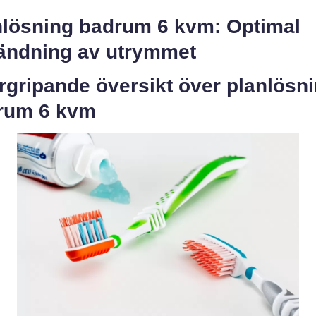
nlösning badrum 6 kvm: Optimal
ändning av utrymmet
rgripande översikt över planlösn
rum 6 kvm