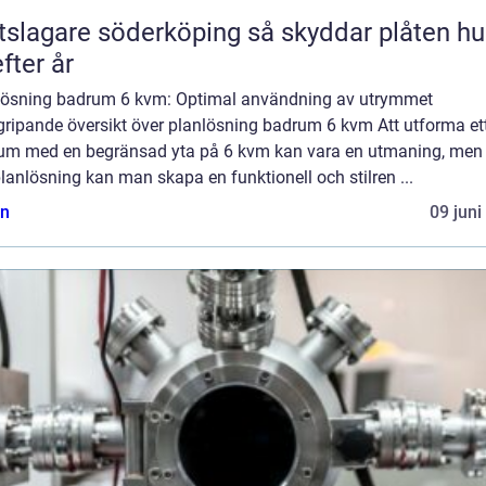
agare söderköping så skyddar plåten huset
efter år
lösning badrum 6 kvm: Optimal användning av utrymmet
gripande översikt över planlösning badrum 6 kvm Att utforma et
um med en begränsad yta på 6 kvm kan vara en utmaning, me
planlösning kan man skapa en funktionell och stilren ...
n
09 juni