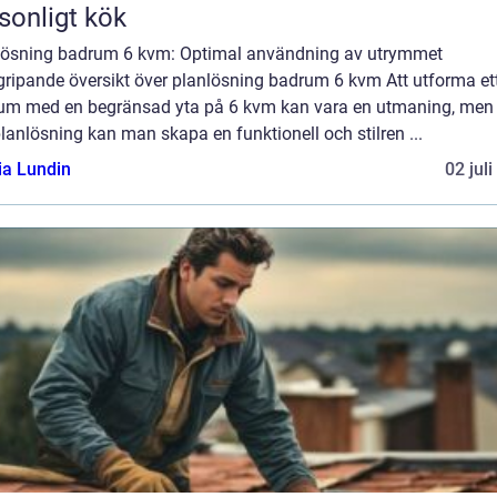
sonligt kök
lösning badrum 6 kvm: Optimal användning av utrymmet
gripande översikt över planlösning badrum 6 kvm Att utforma et
um med en begränsad yta på 6 kvm kan vara en utmaning, me
planlösning kan man skapa en funktionell och stilren ...
ia Lundin
02 jul