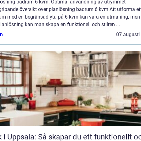
lösning badrum 6 kvm: Optimal användning av utrymmet
gripande översikt över planlösning badrum 6 kvm Att utforma et
um med en begränsad yta på 6 kvm kan vara en utmaning, me
planlösning kan man skapa en funktionell och stilren ...
n
07 augusti
 i Uppsala: Så skapar du ett funktionellt o