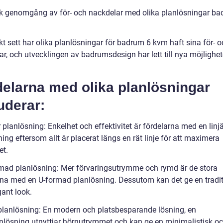
sk genomgång av för- och nackdelar med olika planlösningar b
kt sett har olika planlösningar för badrum 6 kvm haft sina för- 
r, och utvecklingen av badrumsdesign har lett till nya möjlighet
delarna med olika planlösningar
uderar:
r planlösning: Enkelhet och effektivitet är fördelarna med en linj
ing eftersom allt är placerat längs en rät linje för att maximera
t.
rmad planlösning: Mer förvaringsutrymme och rymd är de stora
rna med en U-formad planlösning. Dessutom kan det ge en tradit
gant look.
planlösning: En modern och platsbesparande lösning, en
nlösning utnyttjar hörnutrymmet och kan ge en minimalistisk oc