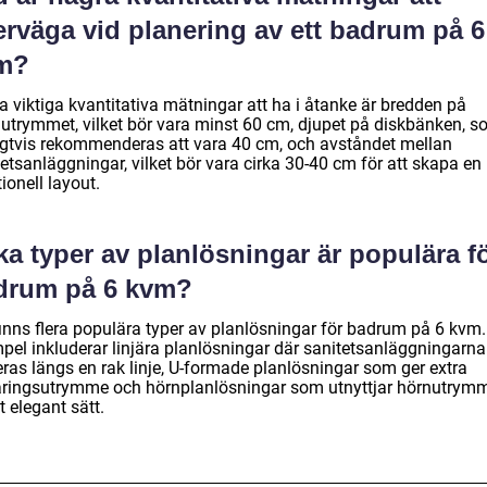
erväga vid planering av ett badrum på 6
m?
a viktiga kvantitativa mätningar att ha i åtanke är bredden på
utrymmet, vilket bör vara minst 60 cm, djupet på diskbänken, 
igtvis rekommenderas att vara 40 cm, och avståndet mellan
etsanläggningar, vilket bör vara cirka 30-40 cm för att skapa en
ionell layout.
ka typer av planlösningar är populära f
drum på 6 kvm?
finns flera populära typer av planlösningar för badrum på 6 kvm.
pel inkluderar linjära planlösningar där sanitetsanläggningarna
eras längs en rak linje, U-formade planlösningar som ger extra
aringsutrymme och hörnplanlösningar som utnyttjar hörnutrym
t elegant sätt.