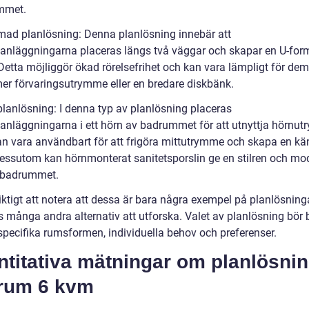
mmet.
rmad planlösning: Denna planlösning innebär att
sanläggningarna placeras längs två väggar och skapar en U-fo
 Detta möjliggör ökad rörelsefrihet och kan vara lämpligt för de
 mer förvaringsutrymme eller en bredare diskbänk.
planlösning: I denna typ av planlösning placeras
sanläggningarna i ett hörn av badrummet för att utnyttja hörnut
an vara användbart för att frigöra mittutrymme och skapa en kä
essutom kan hörnmonterat sanitetsporslin ge en stilren och mo
ll badrummet.
iktigt att notera att dessa är bara några exempel på planlösning
ns många andra alternativ att utforska. Valet av planlösning bör
specifika rumsformen, individuella behov och preferenser.
ntitativa mätningar om planlösni
rum 6 kvm