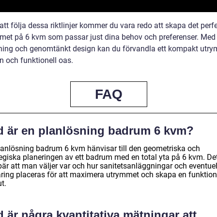
tt följa dessa riktlinjer kommer du vara redo att skapa det perf
et på 6 kvm som passar just dina behov och preferenser. Med 
ning och genomtänkt design kan du förvandla ett kompakt utrym
en och funktionell oas.
FAQ
d är en planlösning badrum 6 kvm?
lanlösning badrum 6 kvm hänvisar till den geometriska och
tegiska planeringen av ett badrum med en total yta på 6 kvm. De
bär att man väljer var och hur sanitetsanläggningar och eventuel
aring placeras för att maximera utrymmet och skapa en funktion
t.
 är några kvantitativa mätningar att