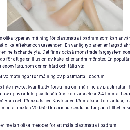
ns olika typer av målning för plastmatta i badrum som kan anvä
å olika effekter och utseenden. En vanlig typ är en enfärgad akr
 en heltäckande yta. Det finns också mönstrade färgsystem so
as för att ge en illusion av kakel eller andra mönster. En populär
å epoxyfärg, som ger en hård och tålig yta.
ativa mätningar för målning av plastmatta i badrum
ns inte mycket kvantitativ forskning om målning av plastmatta i
grov uppskattning av tidsåtgång kan vara cirka 2-4 timmar ber
 på ytan och förberedelser. Kostnaden för material kan variera, 
tning är mellan 200-500 kronor beroende på färg och tillbehör 
der mellan olika metoder för att måla plastmatta i badrum