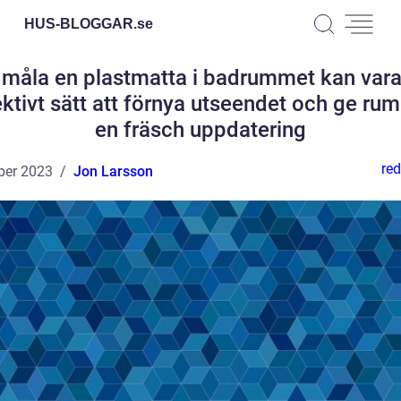
HUS-BLOGGAR.
se
 måla en plastmatta i badrummet kan vara
ektivt sätt att förnya utseendet och ge ru
en fräsch uppdatering
red
ber 2023
Jon Larsson