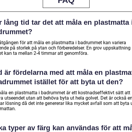
FAQ
 lång tid tar det att måla en plastmatta 
drummet?
åtgången för att måla en plastmatta i badrummet kan variera
ende på storlek på ytan och förberedelser. En grov uppskattning 
det kan ta mellan 2-4 timmar att genomföra.
 är fördelarna med att måla en plastma
adrummet istället för att byta ut den?
måla en plastmatta i badrummet är ett kostnadseffektivt sätt att
ya utseendet utan att behöva byta ut hela golvet. Det är också e
ar lösning då det inte genererar lika mycket avfall som att byta 
 mattan.
ka typer av färg kan användas för att m