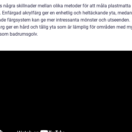
s några skillnader mellan olika metoder för att måla plastmatta 
 Enfärgad akrylfärg ger en enhetlig och heltäckande yta, medan
de färgsystem kan ge mer intressanta mönster och utseenden.
rg ger en hård och tålig yta som är lämplig för områden med m
, som badrumsgolv.