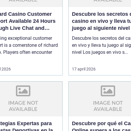
ard Casino Customer
Descubre los secretos 
ort Available 24 Hours
casino en vivo y lleva t
ugh Live Chat and
juego al siguiente nivel
l
ding exceptional customer
Descubre los secretos del ca
t is a cornerstone of richard
en vivo y lleva tu juego al si
. Players often encounter
nivel Los juegos en vivo s...
l 2026
17 april 2026
ategias Expertas para
Descubre por qué el Ca
stas Deportivas en la
Online supera a los ca