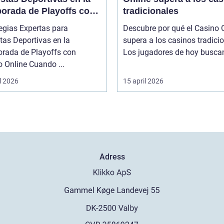
orada de Playoffs con
tradicionales
no Online
egias Expertas para
Descubre por qué el Casino 
tas Deportivas en la
supera a los casinos tradici
rada de Playoffs con
Los jugadores de hoy buscan 
 Online Cuando ...
l 2026
15 april 2026
Adress