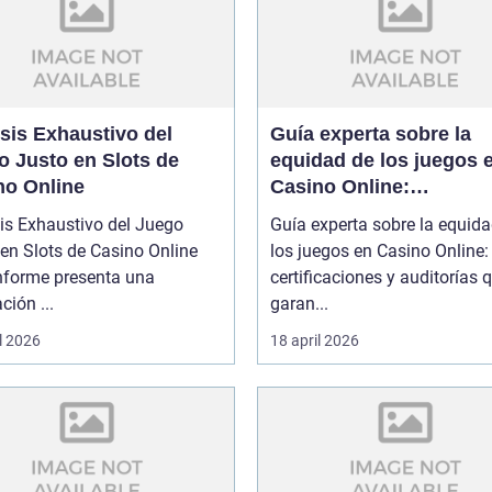
sis Exhaustivo del
Guía experta sobre la
o Justo en Slots de
equidad de los juegos 
no Online
Casino Online:
certificaciones y audito
is Exhaustivo del Juego
Guía experta sobre la equid
que garantizan confian
en Slots de Casino Online
los juegos en Casino Online:
informe presenta una
certificaciones y auditorías 
ción ...
garan...
l 2026
18 april 2026