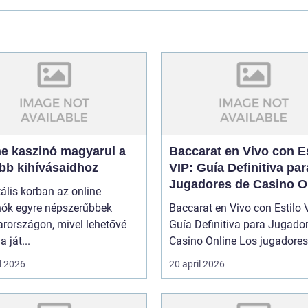
ne kaszinó magyarul a
Baccarat en Vivo con Es
obb kihívásaidhoz
VIP: Guía Definitiva par
Jugadores de Casino O
tális korban az online
nók egyre népszerűbbek
Baccarat en Vivo con Estilo 
rországon, mivel lehetővé
Guía Definitiva para Jugado
a ját...
Casino Online Los jugado
l 2026
20 april 2026