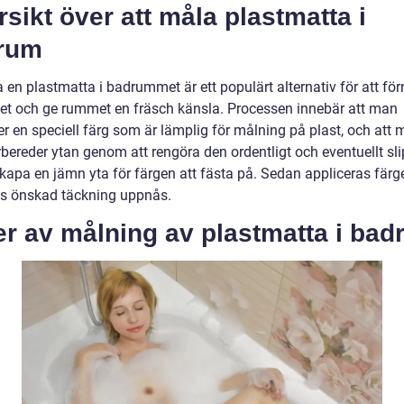
sikt över att måla plastmatta i
rum
 en plastmatta i badrummet är ett populärt alternativ för att fö
et och ge rummet en fräsch känsla. Processen innebär att man
r en speciell färg som är lämplig för målning på plast, och att
rbereder ytan genom att rengöra den ordentligt och eventuellt sl
skapa en jämn yta för färgen att fästa på. Sedan appliceras färg
ills önskad täckning uppnås.
er av målning av plastmatta i ba