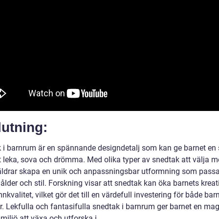
utning:
 i barnrum är en spännande designdetalj som kan ge barnet en s
tt leka, sova och drömma. Med olika typer av snedtak att välja m
äldrar skapa en unik och anpassningsbar utformning som passa
ålder och stil. Forskning visar att snedtak kan öka barnets kreati
kvalitet, vilket gör det till en värdefull investering för både bar
ar. Lekfulla och fantasifulla snedtak i barnrum ger barnet en ma
miljö att växa och utforska i.