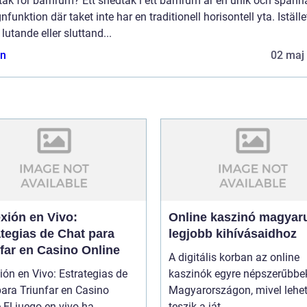
tak för barnrum? Ett snedtak i ett barnrum är en unik och spän
nfunktion där taket inte har en traditionell horisontell yta. Iställe
 lutande eller sluttand...
n
02 maj
xión en Vivo:
Online kaszinó magyaru
tegias de Chat para
legjobb kihívásaidhoz
far en Casino Online
A digitális korban az online
ón en Vivo: Estrategias de
kaszinók egyre népszerűbbe
ara Triunfar en Casino
Magyarországon, mivel lehe
 El juego en vivo ha
teszik a ját...