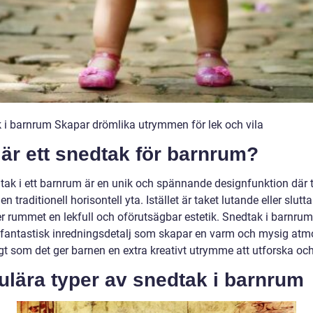
 i barnrum Skapar drömlika utrymmen för lek och vila
är ett snedtak för barnrum?
dtak i ett barnrum är en unik och spännande designfunktion där 
 en traditionell horisontell yta. Istället är taket lutande eller slutt
ger rummet en lekfull och oförutsägbar estetik. Snedtak i barnru
 fantastisk inredningsdetalj som skapar en varm och mysig atm
t som det ger barnen en extra kreativt utrymme att utforska och 
ulära typer av snedtak i barnrum