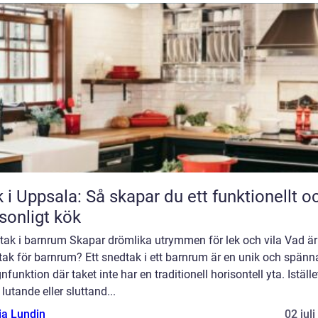
 i Uppsala: Så skapar du ett funktionellt o
sonligt kök
tak i barnrum Skapar drömlika utrymmen för lek och vila Vad är 
tak för barnrum? Ett snedtak i ett barnrum är en unik och spän
nfunktion där taket inte har en traditionell horisontell yta. Iställe
 lutande eller sluttand...
ia Lundin
02 jul