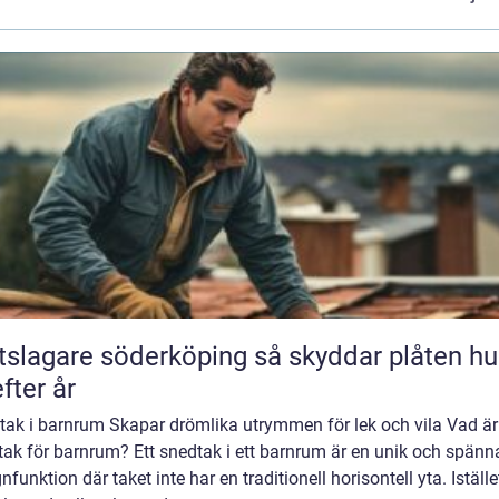
agare söderköping så skyddar plåten huset
efter år
tak i barnrum Skapar drömlika utrymmen för lek och vila Vad är 
tak för barnrum? Ett snedtak i ett barnrum är en unik och spän
nfunktion där taket inte har en traditionell horisontell yta. Iställe