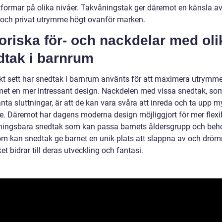
tformar på olika nivåer. Takvåningstak ger däremot en känsla a
 och privat utrymme högt ovanför marken.
oriska för- och nackdelar med oli
dtak i barnrum
skt sett har snedtak i barnrum använts för att maximera utrymm
et en mer intressant design. Nackdelen med vissa snedtak, so
ta sluttningar, är att de kan vara svåra att inreda och ta upp m
. Däremot har dagens moderna design möjliggjort för mer flexi
ingsbara snedtak som kan passa barnets åldersgrupp och beh
m kan snedtak ge barnet en unik plats att slappna av och drö
lket bidrar till deras utveckling och fantasi.