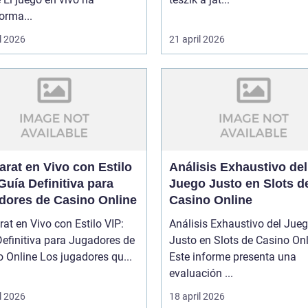
orma...
l 2026
21 april 2026
rat en Vivo con Estilo
Análisis Exhaustivo del
Guía Definitiva para
Juego Justo en Slots d
dores de Casino Online
Casino Online
at en Vivo con Estilo VIP:
Análisis Exhaustivo del Jue
efinitiva para Jugadores de
Justo en Slots de Casino On
Casino Online Los jugadores qu...
Este informe presenta una
evaluación ...
l 2026
18 april 2026