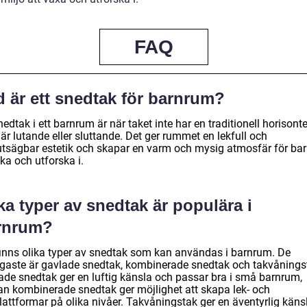
FAQ
d är ett snedtak för barnrum?
nedtak i ett barnrum är när taket inte har en traditionell horisonte
är lutande eller sluttande. Det ger rummet en lekfull och
utsägbar estetik och skapar en varm och mysig atmosfär för ba
eka och utforska i.
ka typer av snedtak är populära i
rnrum?
finns olika typer av snedtak som kan användas i barnrum. De
igaste är gavlade snedtak, kombinerade snedtak och takvånings
ade snedtak ger en luftig känsla och passar bra i små barnrum,
n kombinerade snedtak ger möjlighet att skapa lek- och
lattformar på olika nivåer. Takvåningstak ger en äventyrlig käns