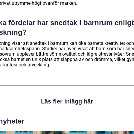
privat utrymme högt ovanför marken.
ka fördelar har snedtak i barnrum enligt
rskning?
ning visar att snedtak i barnrum kan öka barnets kreativitet och
ärksamhetsspann. Studier har även visat att barn som har sned
 sovrum upplever bättre sömnkvalitet och lägre stressnivåer. Sn
också barnet en unik plats att slappna av och drömma, vilket gy
 fantasi och utveckling.
Läs fler inlägg här
 nyheter