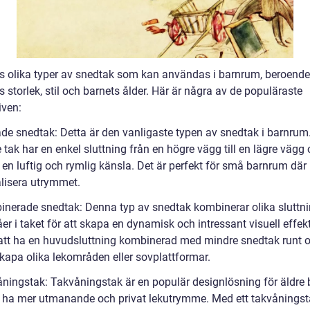
ns olika typer av snedtak som kan användas i barnrum, beroend
storlek, stil och barnets ålder. Här är några av de populäraste
iven:
ade snedtak: Detta är den vanligaste typen av snedtak i barnrum
tak har en enkel sluttning från en högre vägg till en lägre vägg 
en luftig och rymlig känsla. Det är perfekt för små barnrum där 
isera utrymmet.
inerade snedtak: Denna typ av snedtak kombinerar olika sluttn
er i taket för att skapa en dynamisk och intressant visuell effekt
 att ha en huvudsluttning kombinerad med mindre snedtak runt 
skapa olika lekområden eller sovplattformar.
åningstak: Takvåningstak är en populär designlösning för äldre 
l ha mer utmanande och privat lekutrymme. Med ett takvåningst