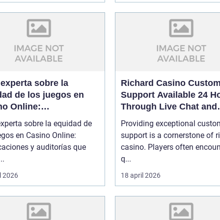
experta sobre la
Richard Casino Custom
dad de los juegos en
Support Available 24 H
no Online:
Through Live Chat and
ficaciones y auditorías
Email
xperta sobre la equidad de
Providing exceptional custo
garantizan confianza
egos en Casino Online:
support is a cornerstone of r
icaciones y auditorías que
casino. Players often encoun
..
q...
l 2026
18 april 2026