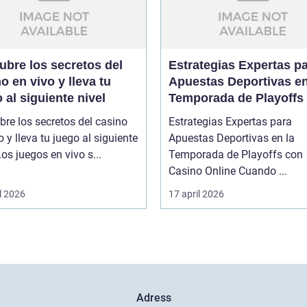
ubre los secretos del
Estrategias Expertas p
o en vivo y lleva tu
Apuestas Deportivas en
 al siguiente nivel
Temporada de Playoffs
Casino Online
re los secretos del casino
Estrategias Expertas para
o y lleva tu juego al siguiente
Apuestas Deportivas en la
ivel Los juegos en vivo s...
Temporada de Playoffs con
Casino Online Cuando ...
l 2026
17 april 2026
Adress