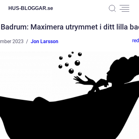
HUS-BLOGGAR.
se
Badrum: Maximera utrymmet i ditt lilla b
red
ember 2023
Jon Larsson