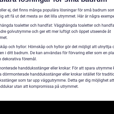
 eller ej, det finns många populära lösningar för små badrum so
ig att få ut det mesta av det lilla utrymmet. Här är några exempe
hängda toaletter och handfat: Vägghängda toaletter och handfa
dre golvutrymme och ger ett mer luftigt och öppet utseende åt
met.
kåp och hyllor: Hörnskåp och hyllor gör det möjligt att utnyttja
n i ditt badrum. De kan användas för förvaring eller som en pla
p dekorativa föremål.
monterade handduksstänger eller krokar: För att spara utrymme
 dörrmonterade handduksstänger eller krokar istället för traditi
sstänger som tar upp väggutrymme. Detta ger dig möjlighet at
ddukar utan att kompromissa på utrymmet.