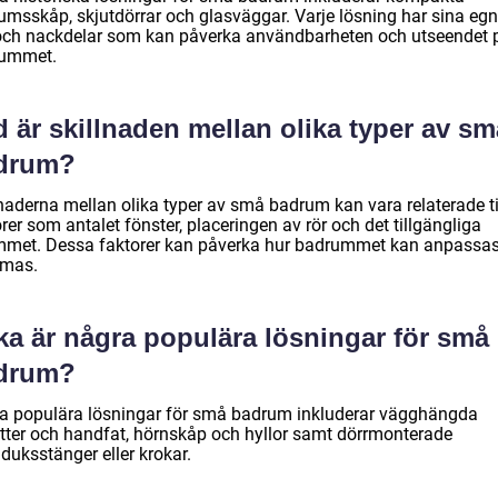
umsskåp, skjutdörrar och glasväggar. Varje lösning har sina eg
 och nackdelar som kan påverka användbarheten och utseendet 
ummet.
 är skillnaden mellan olika typer av sm
drum?
lnaderna mellan olika typer av små badrum kan vara relaterade ti
rer som antalet fönster, placeringen av rör och det tillgängliga
mmet. Dessa faktorer kan påverka hur badrummet kan anpassa
rmas.
ka är några populära lösningar för små
drum?
a populära lösningar för små badrum inkluderar vägghängda
etter och handfat, hörnskåp och hyllor samt dörrmonterade
duksstänger eller krokar.