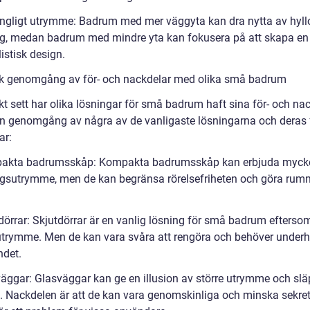
ängligt utrymme: Badrum med mer väggyta kan dra nytta av hyll
ng, medan badrum med mindre yta kan fokusera på att skapa en
istisk design.
sk genomgång av för- och nackdelar med olika små badrum
kt sett har olika lösningar för små badrum haft sina för- och nac
en genomgång av några av de vanligaste lösningarna och deras 
ar:
pakta badrumsskåp: Kompakta badrumsskåp kan erbjuda myck
ngsutrymme, men de kan begränsa rörelsefriheten och göra rum
tdörrar: Skjutdörrar är en vanlig lösning för små badrum efterso
utrymme. Men de kan vara svåra att rengöra och behöver underh
ndet.
väggar: Glasväggar kan ge en illusion av större utrymme och slä
s. Nackdelen är att de kan vara genomskinliga och minska sekre