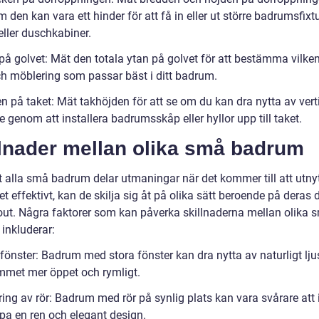
m den kan vara ett hinder för att få in eller ut större badrumsfix
eller duschkabiner.
på golvet: Mät den totala ytan på golvet för att bestämma vilken
och möblering som passar bäst i ditt badrum.
n på taket: Mät takhöjden för att se om du kan dra nytta av vert
genom att installera badrumsskåp eller hyllor upp till taket.
llnader mellan olika små badrum
t alla små badrum delar utmaningar när det kommer till att utnyt
 effektivt, kan de skilja sig åt på olika sätt beroende på deras 
out. Några faktorer som kan påverka skillnaderna mellan olika 
inkluderar:
fönster: Badrum med stora fönster kan dra nytta av naturligt lju
mmet mer öppet och rymligt.
ing av rör: Badrum med rör på synlig plats kan vara svårare att 
pa en ren och elegant design.