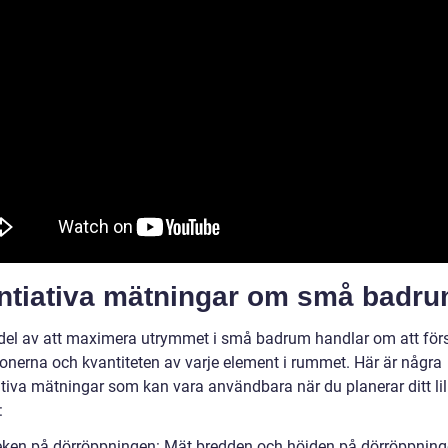
ntiativa mätningar om små badr
 del av att maximera utrymmet i små badrum handlar om att för
ionerna och kvantiteten av varje element i rummet. Här är några
ativa mätningar som kan vara användbara när du planerar ditt lil
:
leken på dörröppningen: Mät bredden och höjden på dörröppning