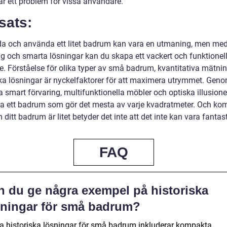
är ett problem för vissa användare.
sats:
eda och använda ett litet badrum kan vara en utmaning, men med
ng och smarta lösningar kan du skapa ett vackert och funktionell
. Förståelse för olika typer av små badrum, kvantitativa mätni
ska lösningar är nyckelfaktorer för att maximera utrymmet. Geno
 smart förvaring, multifunktionella möbler och optiska illusione
a ett badrum som gör det mesta av varje kvadratmeter. Och kom
ditt badrum är litet betyder det inte att det inte kan vara fantast
FAQ
n du ge några exempel på historiska
sningar för små badrum?
a historiska lösningar för små badrum inkluderar kompakta