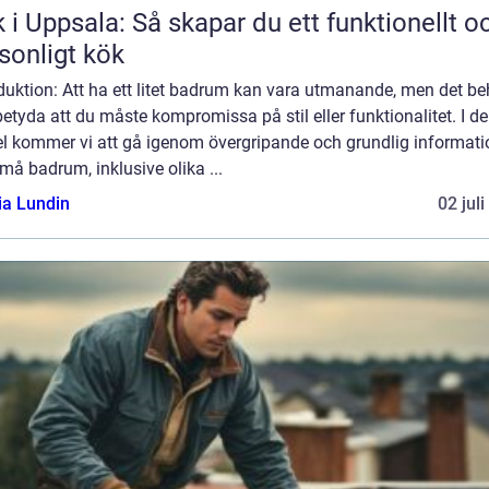
 i Uppsala: Så skapar du ett funktionellt o
sonligt kök
duktion: Att ha ett litet badrum kan vara utmanande, men det b
betyda att du måste kompromissa på stil eller funktionalitet. I d
kel kommer vi att gå igenom övergripande och grundlig informati
å badrum, inklusive olika ...
ia Lundin
02 jul