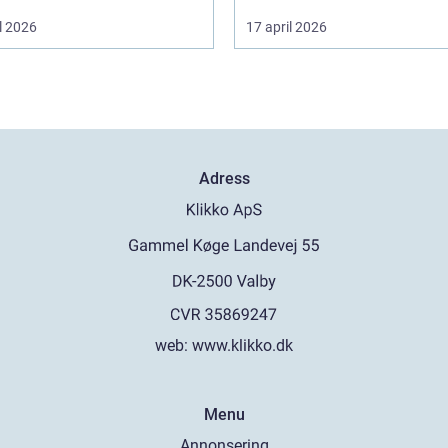
l 2026
17 april 2026
Adress
web:
www.klikko.dk
Menu
Annonsering