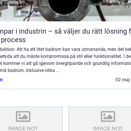
par i industrin – så väljer du rätt lösning 
 process
duktion: Att ha ett litet badrum kan vara utmanande, men det b
betyda att du måste kompromissa på stil eller funktionalitet. I d
kel kommer vi att gå igenom övergripande och grundlig informati
å badrum, inklusive olika ...
n
02 maj