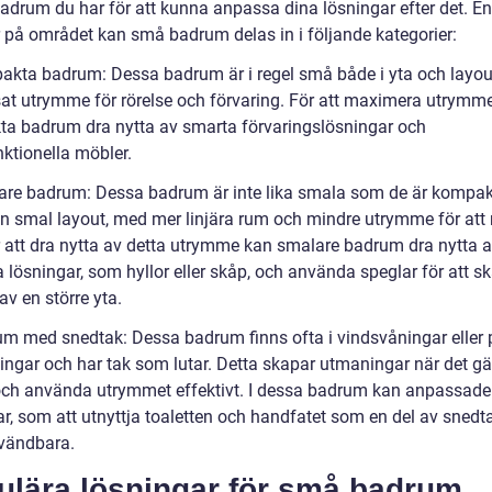
badrum du har för att kunna anpassa dina lösningar efter det. En
r på området kan små badrum delas in i följande kategorier:
akta badrum: Dessa badrum är i regel små både i yta och layou
at utrymme för rörelse och förvaring. För att maximera utrymm
a badrum dra nytta av smarta förvaringslösningar och
nktionella möbler.
are badrum: Dessa badrum är inte lika smala som de är kompa
en smal layout, med mer linjära rum och mindre utrymme för att 
För att dra nytta av detta utrymme kan smalare badrum dra nytta 
a lösningar, som hyllor eller skåp, och använda speglar för att s
 av en större yta.
um med snedtak: Dessa badrum finns ofta i vindsvåningar eller 
ingar och har tak som lutar. Detta skapar utmaningar när det gäl
och använda utrymmet effektivt. I dessa badrum kan anpassade
r, som att utnyttja toaletten och handfatet som en del av snedta
vändbara.
ulära lösningar för små badrum