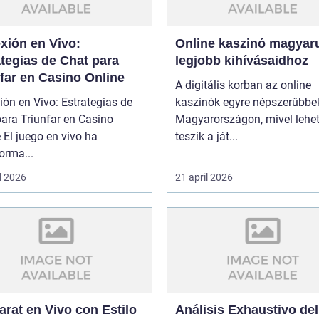
xión en Vivo:
Online kaszinó magyaru
tegias de Chat para
legjobb kihívásaidhoz
far en Casino Online
A digitális korban az online
ón en Vivo: Estrategias de
kaszinók egyre népszerűbbe
ara Triunfar en Casino
Magyarországon, mivel lehe
 El juego en vivo ha
teszik a ját...
orma...
l 2026
21 april 2026
rat en Vivo con Estilo
Análisis Exhaustivo del