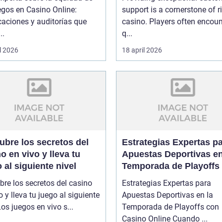
garantizan confianza
egos en Casino Online:
support is a cornerstone of r
icaciones y auditorías que
casino. Players often encoun
..
q...
l 2026
18 april 2026
ubre los secretos del
Estrategias Expertas p
o en vivo y lleva tu
Apuestas Deportivas en
 al siguiente nivel
Temporada de Playoffs
Casino Online
re los secretos del casino
Estrategias Expertas para
o y lleva tu juego al siguiente
Apuestas Deportivas en la
ivel Los juegos en vivo s...
Temporada de Playoffs con
Casino Online Cuando ...