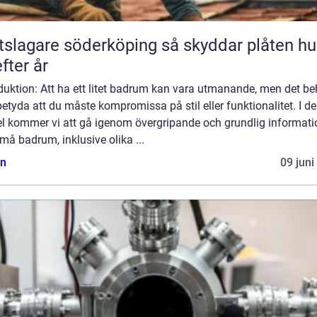
agare söderköping så skyddar plåten huset
efter år
duktion: Att ha ett litet badrum kan vara utmanande, men det b
betyda att du måste kompromissa på stil eller funktionalitet. I d
kel kommer vi att gå igenom övergripande och grundlig informati
å badrum, inklusive olika ...
n
09 juni