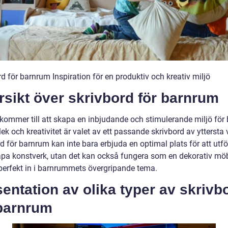
d för barnrum Inspiration för en produktiv och kreativ miljö
sikt över skrivbord för barnrum
 kommer till att skapa en inbjudande och stimulerande miljö för
 lek och kreativitet är valet av ett passande skrivbord av yttersta v
d för barnrum kan inte bara erbjuda en optimal plats för att utfö
kapa konstverk, utan det kan också fungera som en dekorativ m
perfekt in i barnrummets övergripande tema.
entation av olika typer av skrivb
 barnrum