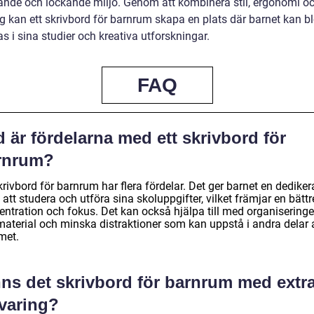
rande och lockande miljö. Genom att kombinera stil, ergonomi o
ng kan ett skrivbord för barnrum skapa en plats där barnet kan b
as i sina studier och kreativa utforskningar.
FAQ
 är fördelarna med ett skrivbord för
rnrum?
krivbord för barnrum har flera fördelar. Det ger barnet en dedike
 att studera och utföra sina skoluppgifter, vilket främjar en bättr
entration och fokus. Det kan också hjälpa till med organisering
material och minska distraktioner som kan uppstå i andra delar 
met.
nns det skrivbord för barnrum med extr
rvaring?