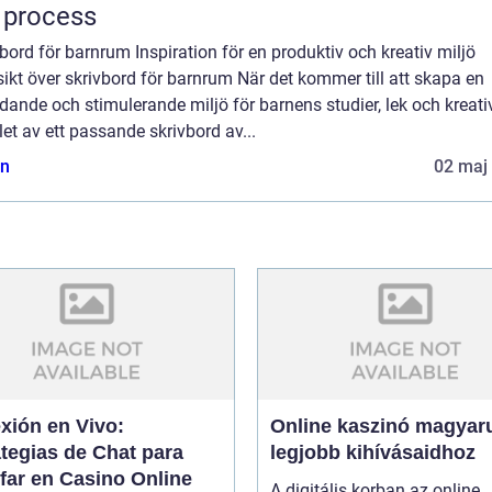
 process
bord för barnrum Inspiration för en produktiv och kreativ miljö
ikt över skrivbord för barnrum När det kommer till att skapa en
dande och stimulerande miljö för barnens studier, lek och kreativ
let av ett passande skrivbord av...
n
02 maj
xión en Vivo:
Online kaszinó magyaru
tegias de Chat para
legjobb kihívásaidhoz
far en Casino Online
A digitális korban az online