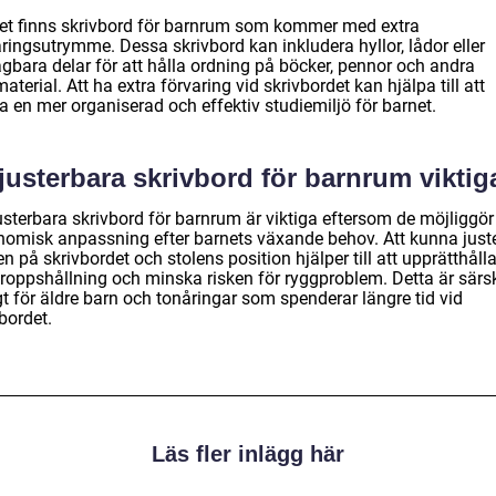
det finns skrivbord för barnrum som kommer med extra
ringsutrymme. Dessa skrivbord kan inkludera hyllor, lådor eller
agbara delar för att hålla ordning på böcker, pennor och andra
aterial. Att ha extra förvaring vid skrivbordet kan hjälpa till att
a en mer organiserad och effektiv studiemiljö för barnet.
justerbara skrivbord för barnrum viktig
usterbara skrivbord för barnrum är viktiga eftersom de möjliggör
nomisk anpassning efter barnets växande behov. Att kunna just
n på skrivbordet och stolens position hjälper till att upprätthåll
kroppshållning och minska risken för ryggproblem. Detta är särsk
gt för äldre barn och tonåringar som spenderar längre tid vid
bordet.
Läs fler inlägg här