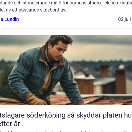
dande och stimulerande miljö för barnens studier, lek och kreativ
let av ett passande skrivbord av...
ia Lundin
02 jul
agare söderköping så skyddar plåten huset
efter år