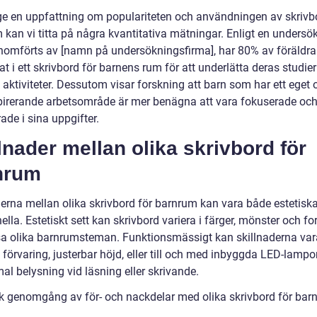
 ge en uppfattning om populariteten och användningen av skrivb
 kan vi titta på några kvantitativa mätningar. Enligt en undersö
omförts av [namn på undersökningsfirma], har 80% av föräldra
at i ett skrivbord för barnens rum för att underlätta deras studie
 aktiviteter. Dessutom visar forskning att barn som har ett eget 
pirerande arbetsområde är mer benägna att vara fokuserade oc
de i sina uppgifter.
lnader mellan olika skrivbord för
nrum
derna mellan olika skrivbord för barnrum kan vara både estetisk
ella. Estetiskt sett kan skrivbord variera i färger, mönster och fo
sa olika barnrumsteman. Funktionsmässigt kan skillnaderna var
 förvaring, justerbar höjd, eller till och med inbyggda LED-lampor
al belysning vid läsning eller skrivande.
sk genomgång av för- och nackdelar med olika skrivbord för bar