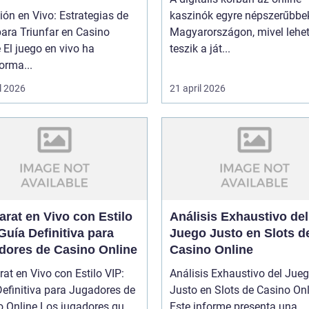
ón en Vivo: Estrategias de
kaszinók egyre népszerűbbe
ara Triunfar en Casino
Magyarországon, mivel lehe
 El juego en vivo ha
teszik a ját...
orma...
l 2026
21 april 2026
rat en Vivo con Estilo
Análisis Exhaustivo del
Guía Definitiva para
Juego Justo en Slots d
dores de Casino Online
Casino Online
at en Vivo con Estilo VIP:
Análisis Exhaustivo del Jue
efinitiva para Jugadores de
Justo en Slots de Casino On
Casino Online Los jugadores qu...
Este informe presenta una