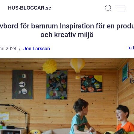
HUS-BLOGGAR.
se
ivbord för barnrum Inspiration för en produ
och kreativ miljö
red
ari 2024
Jon Larsson