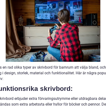
s en rad olika typer av skrivbord för barnrum att välja bland, oc
ig i design, storlek, material och funktionalitet. Här är några pop
iv:
unktionsrika skrivbord:
krivbord erbjuder extra förvaringsutrymme eller utdragbara del
ändas som extra arbetsyta eller hyllor för böcker och pennor. De