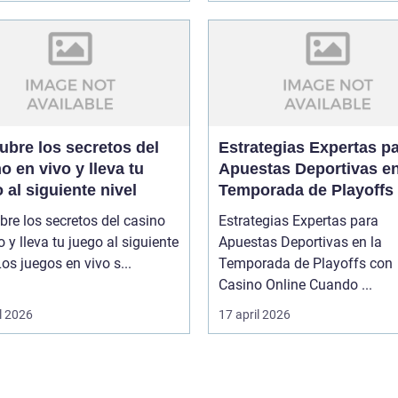
ubre los secretos del
Estrategias Expertas p
o en vivo y lleva tu
Apuestas Deportivas en
 al siguiente nivel
Temporada de Playoffs
Casino Online
re los secretos del casino
Estrategias Expertas para
o y lleva tu juego al siguiente
Apuestas Deportivas en la
ivel Los juegos en vivo s...
Temporada de Playoffs con
Casino Online Cuando ...
l 2026
17 april 2026