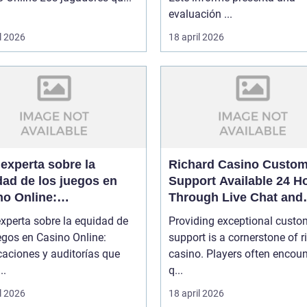
evaluación ...
l 2026
18 april 2026
experta sobre la
Richard Casino Custom
dad de los juegos en
Support Available 24 H
no Online:
Through Live Chat and
ficaciones y auditorías
Email
xperta sobre la equidad de
Providing exceptional custo
garantizan confianza
egos en Casino Online:
support is a cornerstone of r
icaciones y auditorías que
casino. Players often encoun
..
q...
l 2026
18 april 2026