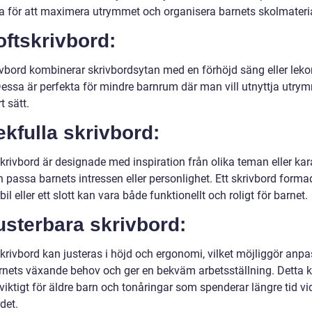
ka för att maximera utrymmet och organisera barnets skolmateria
oftskrivbord:
ivbord kombinerar skrivbordsytan med en förhöjd säng eller lek
Dessa är perfekta för mindre barnrum där man vill utnyttja utry
t sätt.
ekfulla skrivbord:
krivbord är designade med inspiration från olika teman eller kar
 passa barnets intressen eller personlighet. Ett skrivbord form
bil eller ett slott kan vara både funktionellt och roligt för barnet.
usterbara skrivbord:
krivbord kan justeras i höjd och ergonomi, vilket möjliggör anp
arnets växande behov och ger en bekväm arbetsställning. Detta 
 viktigt för äldre barn och tonåringar som spenderar längre tid vi
det.