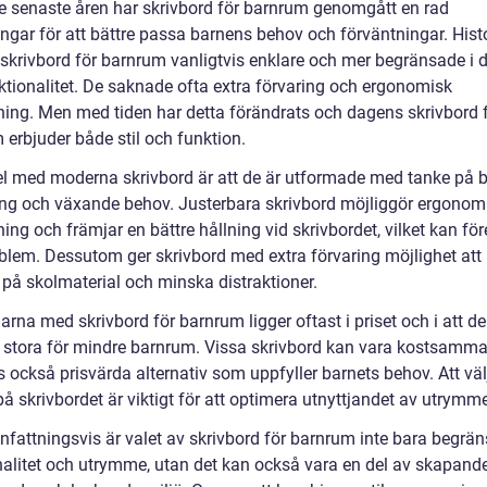
e senaste åren har skrivbord för barnrum genomgått en rad
ngar för att bättre passa barnens behov och förväntningar. Histo
r skrivbord för barnrum vanligtvis enklare och mer begränsade i 
ktionalitet. De saknade ofta extra förvaring och ergonomisk
ing. Men med tiden har detta förändrats och dagens skrivbord 
 erbjuder både stil och funktion.
el med moderna skrivbord är att de är utformade med tanke på 
ing och växande behov. Justerbara skrivbord möjliggör ergonom
ng och främjar en bättre hållning vid skrivbordet, vilket kan fö
blem. Dessutom ger skrivbord med extra förvaring möjlighet att 
 på skolmaterial och minska distraktioner.
rna med skrivbord för barnrum ligger oftast i priset och i att d
r stora för mindre barnrum. Vissa skrivbord kan vara kostsamm
s också prisvärda alternativ som uppfyller barnets behov. Att väl
på skrivbordet är viktigt för att optimera utnyttjandet av utrymme
attningsvis är valet av skrivbord för barnrum inte bara begränsa
nalitet och utrymme, utan det kan också vara en del av skapande