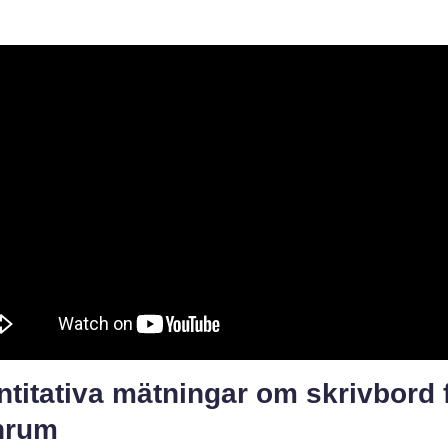
titativa mätningar om skrivbord 
nrum