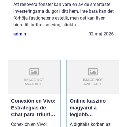
Att renovera fönster kan vara en av de smartaste
investeringarna du gör i ditt hem. Inte bara kan det
förhöja fastighetens estetik, men det kan även
bidra till bättre isolering, sänkta
uppvärmningskostnader och...
admin
02 maj 2026
Conexión en Vivo:
Online kaszinó
Estrategias de
magyarul a
Chat para Triunfar
legjobb
en Casino Online
kihívásaidhoz
Conexión en Vivo:
A digitális korban az