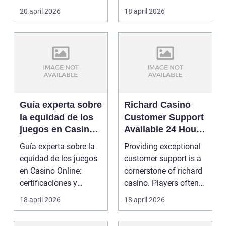
Online Los jugadores
evaluación ...
20 april 2026
18 april 2026
qu...
Guía experta sobre
Richard Casino
la equidad de los
Customer Support
juegos en Casino
Available 24 Hours
Online:
Through Live Chat
Guía experta sobre la
Providing exceptional
certificaciones y
and Email
equidad de los juegos
customer support is a
auditorías que
en Casino Online:
cornerstone of richard
garantizan
certificaciones y
casino. Players often
confianza
auditorías que garan...
encounter q...
18 april 2026
18 april 2026