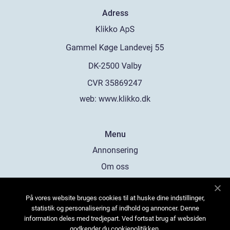
Adress
web:
www.klikko.dk
Menu
Annonsering
Om oss
Cookies
På vores website bruges cookies til at huske dine indstillinger,
Kontakta oss
statistik og personalisering af indhold og annoncer. Denne
Sitemap
information deles med tredjepart. Ved fortsat brug af websiden
godkender du cookiepolitikken.