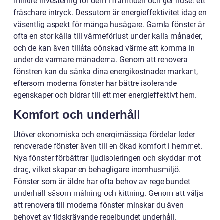
mindre investering för dem i framtiden och ger huset ett
fräschare intryck. Dessutom är energieffektivitet idag en
väsentlig aspekt för många husägare. Gamla fönster är
ofta en stor källa till värmeförlust under kalla månader,
och de kan även tillåta oönskad värme att komma in
under de varmare månaderna. Genom att renovera
fönstren kan du sänka dina energikostnader markant,
eftersom moderna fönster har bättre isolerande
egenskaper och bidrar till ett mer energieffektivt hem.
Komfort och underhåll
Utöver ekonomiska och energimässiga fördelar leder
renoverade fönster även till en ökad komfort i hemmet.
Nya fönster förbättrar ljudisoleringen och skyddar mot
drag, vilket skapar en behagligare inomhusmiljö.
Fönster som är äldre har ofta behov av regelbundet
underhåll såsom målning och kittning. Genom att välja
att renovera till moderna fönster minskar du även
behovet av tidskrävande regelbundet underhåll.