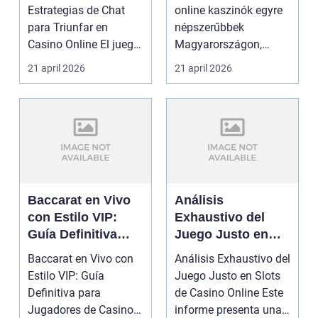
Estrategias de Chat
online kaszinók egyre
para Triunfar en
népszerűbbek
Casino Online El juego
Magyarországon,
en vivo ha
mivel lehetővé teszik a
21 april 2026
21 april 2026
transforma...
ját...
Baccarat en Vivo
Análisis
con Estilo VIP:
Exhaustivo del
Guía Definitiva
Juego Justo en
para Jugadores de
Slots de Casino
Baccarat en Vivo con
Análisis Exhaustivo del
Casino Online
Online
Estilo VIP: Guía
Juego Justo en Slots
Definitiva para
de Casino Online Este
Jugadores de Casino
informe presenta una