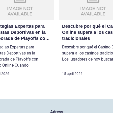
ategias Expertas para
Descubre por qué el Ca
stas Deportivas en la
Online supera a los ca
orada de Playoffs con
tradicionales
no Online
egias Expertas para
Descubre por qué el Casino 
tas Deportivas en la
supera a los casinos tradici
rada de Playoffs con
Los jugadores de hoy buscan 
 Online Cuando ...
l 2026
15 april 2026
Adress