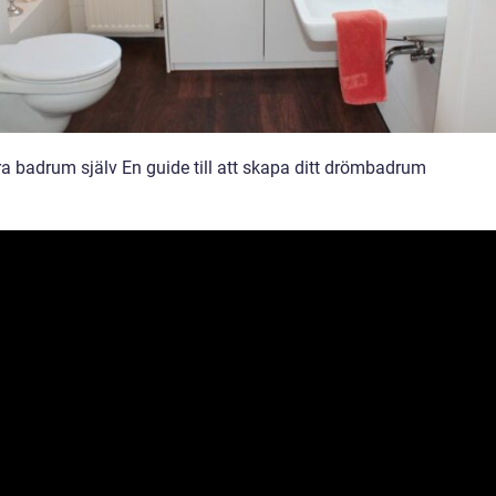
a badrum själv En guide till att skapa ditt drömbadrum