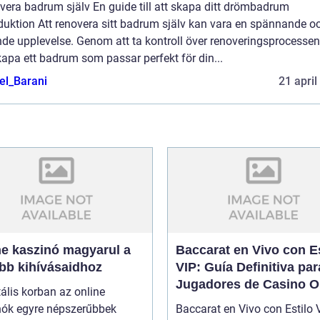
vera badrum själv En guide till att skapa ditt drömbadrum
duktion Att renovera sitt badrum själv kan vara en spännande o
nde upplevelse. Genom att ta kontroll över renoveringsprocesse
apa ett badrum som passar perfekt för din...
el_Barani
21 april
ne kaszinó magyarul a
Baccarat en Vivo con Es
obb kihívásaidhoz
VIP: Guía Definitiva par
Jugadores de Casino O
tális korban az online
nók egyre népszerűbbek
Baccarat en Vivo con Estilo 