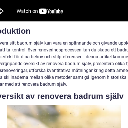
oduktion
overa sitt badrum själv kan vara en spännande och givande uppl
tt ta kontroll över renoveringsprocessen kan du skapa ett ba
erfekt för dina behov och stilpreferenser. I denna artikel kommer
ergripande översikt av renovera badrum själv, presentera olika t
renoveringar, utforska kvantitativa mätningar kring detta ämne
ra skillnaderna mellan olika metoder samt gå igenom historiska 
ar med att renovera badrum själv.
versikt av renovera badrum själv