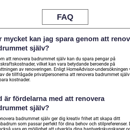
FAQ
r mycket kan jag spara genom att renov
drummet själv?
m att renovera badrummet själv kan du spara pengar på
tskraftskostnader, vilket kan vara betydande beroende på
ttningen av renoveringen. Enligt HomeAdvisor-undersökningen 
av de tillfrågade privatpersonerna att renovera badrummet själv
para kostnader.
 är fördelarna med att renovera
drummet själv?
enovera badrummet själv ger dig kreativ frihet att skapa ditt
badrum som passar perfekt för dina behov och stilpreferenser. 
också vara en möjlighet att utveckla dina hantverkskunskaper o