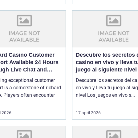
ard Casino Customer
Descubre los secretos 
ort Available 24 Hours
casino en vivo y lleva t
ugh Live Chat and
juego al siguiente nivel
l
ding exceptional customer
Descubre los secretos del ca
t is a cornerstone of richard
en vivo y lleva tu juego al si
. Players often encounter
nivel Los juegos en vivo s...
l 2026
17 april 2026