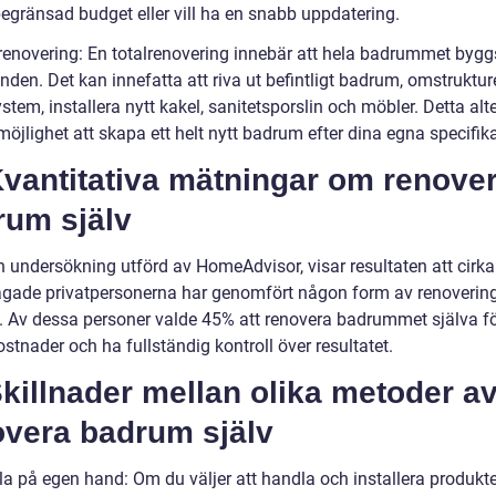
begränsad budget eller vill ha en snabb uppdatering.
lrenovering: En totalrenovering innebär att hela badrummet byg
nden. Det kan innefatta att riva ut befintligt badrum, omstruktu
stem, installera nytt kakel, sanitetsporslin och möbler. Detta alt
möjlighet att skapa ett helt nytt badrum efter dina egna specifika
 Kvantitativa mätningar om renove
rum själv
en undersökning utförd av HomeAdvisor, visar resultaten att cirk
frågade privatpersonerna har genomfört någon form av renovering
 Av dessa personer valde 45% att renovera badrummet själva fö
stnader och ha fullständig kontroll över resultatet.
Skillnader mellan olika metoder a
overa badrum själv
la på egen hand: Om du väljer att handla och installera produkt