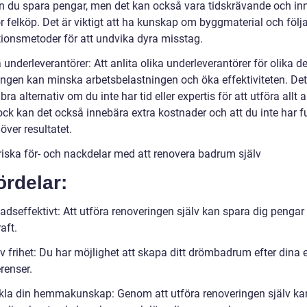
an du spara pengar, men det kan också vara tidskrävande och in
ör felköp. Det är viktigt att ha kunskap om byggmaterial och följa
ationsmetoder för att undvika dyra misstag.
a underleverantörer: Att anlita olika underleverantörer för olika d
ingen kan minska arbetsbelastningen och öka effektiviteten. De
 bra alternativ om du inte har tid eller expertis för att utföra allt 
ock kan det också innebära extra kostnader och att du inte har fu
 över resultatet.
oriska för- och nackdelar med att renovera badrum själv
ördelar:
adseffektivt: Att utföra renoveringen själv kan spara dig pengar
aft.
iv frihet: Du har möjlighet att skapa ditt drömbadrum efter dina
erenser.
kla din hemmakunskap: Genom att utföra renoveringen själv ka