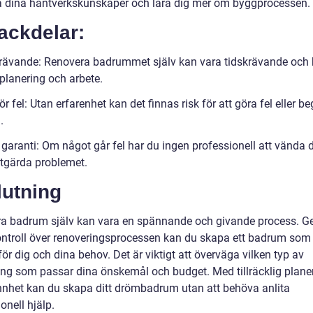
a dina hantverkskunskaper och lära dig mer om byggprocessen.
ackdelar:
rävande: Renovera badrummet själv kan vara tidskrävande och 
planering och arbete.
ör fel: Utan erfarenhet kan det finnas risk för att göra fel eller b
.
garanti: Om något går fel har du ingen professionell att vända di
åtgärda problemet.
lutning
a badrum själv kan vara en spännande och givande process. 
kontroll över renoveringsprocessen kan du skapa ett badrum som
för dig och dina behov. Det är viktigt att överväga vilken typ av
ing som passar dina önskemål och budget. Med tillräcklig plane
nhet kan du skapa ditt drömbadrum utan att behöva anlita
onell hjälp.