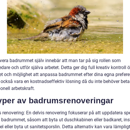
overa badrummet själv innebär att man tar på sig rollen som
edare och utför själva arbetet. Detta ger dig full kreativ kontroll 
tet och möjlighet att anpassa badrummet efter dina egna prefere
 också vara en kostnadseffektiv lösning då du inte behöver beta
onell arbetskraft.
Typer av badrumsrenoveringar
s renovering: En delvis renovering fokuserar på att uppdatera sp
v badrummet, såsom att byta ut duschkabinen eller badkaret, ins
el eller byta ut sanitetsporslin. Detta alternativ kan vara lämpli