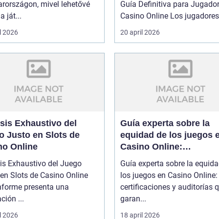
rországon, mivel lehetővé
Guía Definitiva para Jugado
a ját...
Casino Online Los jugado
l 2026
20 april 2026
sis Exhaustivo del
Guía experta sobre la
o Justo en Slots de
equidad de los juegos 
no Online
Casino Online:
certificaciones y audito
is Exhaustivo del Juego
Guía experta sobre la equid
que garantizan confian
en Slots de Casino Online
los juegos en Casino Online:
informe presenta una
certificaciones y auditorías 
ción ...
garan...
l 2026
18 april 2026