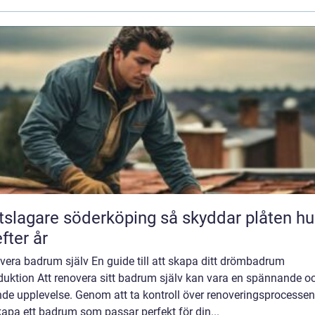
agare söderköping så skyddar plåten huset
efter år
vera badrum själv En guide till att skapa ditt drömbadrum
duktion Att renovera sitt badrum själv kan vara en spännande o
nde upplevelse. Genom att ta kontroll över renoveringsprocesse
apa ett badrum som passar perfekt för din...