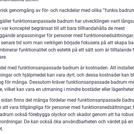
orisk genomgång av för- och nackdelar med olika ”funkis badru
 gäller funktionsanpassade badrum har utvecklingen varit lång
 var konceptet begränsat till att bara tillhandahålla de mest
ggande anpassningar för personer med funktionsnedsättningar.
å senare tid som man verkligen började fokusera på att skapa b
inerar funktionalitet och estetik på ett sätt som är tilltalande f
re.
del med funktionsanpassade badrum är kostnaden. Att installe
ingar och hjälpmedel kan vara dyrt, och dessa kostnader kan bl
g för många. Dessutom kräver funktionsanpassade badrum m
, vilket kan vara en utmaning i mindre bostäder eller lägenheter
 sidan finns det många fördelar med funktionsanpassade badr
 att vara tillgängliga för personer med funktionsnedsättningar,
adrum också förebygga olyckor och skador genom att ha robus
nordningar. De kan också öka användbarheten och värdet på en
t.