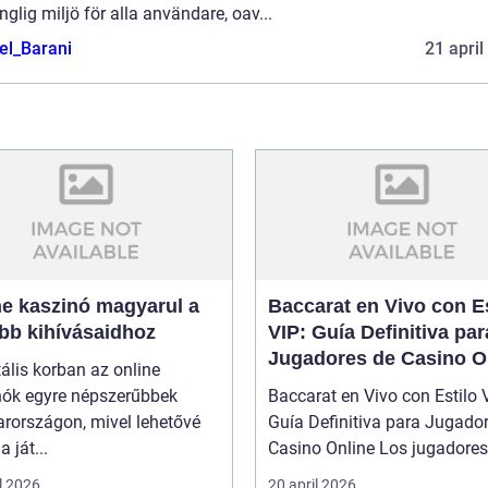
änglig miljö för alla användare, oav...
el_Barani
21 april
ne kaszinó magyarul a
Baccarat en Vivo con Es
obb kihívásaidhoz
VIP: Guía Definitiva par
Jugadores de Casino O
tális korban az online
nók egyre népszerűbbek
Baccarat en Vivo con Estilo 
rországon, mivel lehetővé
Guía Definitiva para Jugado
a ját...
Casino Online Los jugado
l 2026
20 april 2026