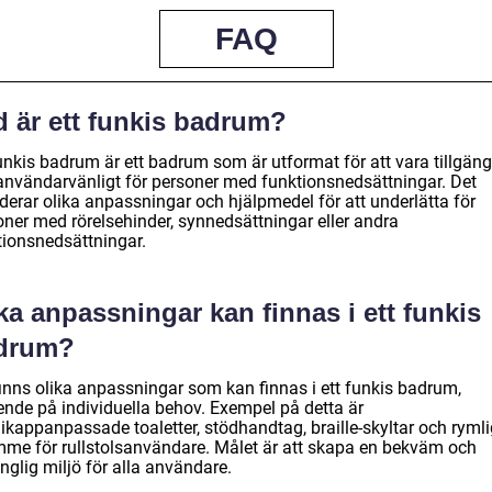
FAQ
d är ett funkis badrum?
unkis badrum är ett badrum som är utformat för att vara tillgäng
användarvänligt för personer med funktionsnedsättningar. Det
derar olika anpassningar och hjälpmedel för att underlätta för
oner med rörelsehinder, synnedsättningar eller andra
tionsnedsättningar.
ka anpassningar kan finnas i ett funkis
drum?
finns olika anpassningar som kan finnas i ett funkis badrum,
ende på individuella behov. Exempel på detta är
ikappanpassade toaletter, stödhandtag, braille-skyltar och rymli
mme för rullstolsanvändare. Målet är att skapa en bekväm och
änglig miljö för alla användare.