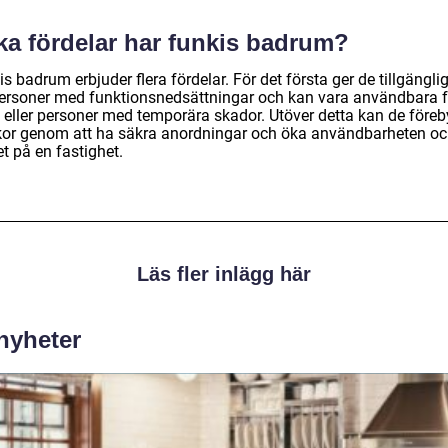
ka fördelar har funkis badrum?
s badrum erbjuder flera fördelar. För det första ger de tillgängli
personer med funktionsnedsättningar och kan vara användbara f
e eller personer med temporära skador. Utöver detta kan de före
kor genom att ha säkra anordningar och öka användbarheten o
t på en fastighet.
Läs fler inlägg här
 nyheter