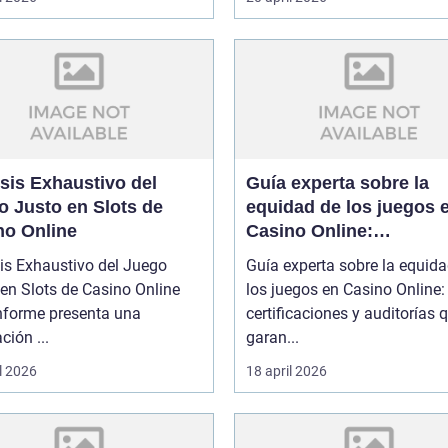
sis Exhaustivo del
Guía experta sobre la
o Justo en Slots de
equidad de los juegos 
no Online
Casino Online:
certificaciones y audito
is Exhaustivo del Juego
Guía experta sobre la equid
que garantizan confian
en Slots de Casino Online
los juegos en Casino Online:
informe presenta una
certificaciones y auditorías 
ción ...
garan...
l 2026
18 april 2026