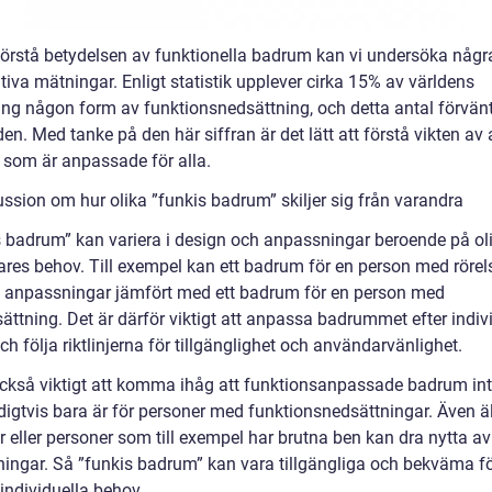
 förstå betydelsen av funktionella badrum kan vi undersöka någr
tiva mätningar. Enligt statistik upplever cirka 15% av världens
ing någon form av funktionsnedsättning, och detta antal förvän
den. Med tanke på den här siffran är det lätt att förstå vikten av 
som är anpassade för alla.
ussion om hur olika ”funkis badrum” skiljer sig från varandra
s badrum” kan variera i design och anpassningar beroende på ol
res behov. Till exempel kan ett badrum för en person med rörel
a anpassningar jämfört med ett badrum för en person med
ättning. Det är därför viktigt att anpassa badrummet efter indiv
h följa riktlinjerna för tillgänglighet och användarvänlighet.
också viktigt att komma ihåg att funktionsanpassade badrum in
igtvis bara är för personer med funktionsnedsättningar. Även ä
r eller personer som till exempel har brutna ben kan dra nytta a
ingar. Så ”funkis badrum” kan vara tillgängliga och bekväma för
individuella behov.