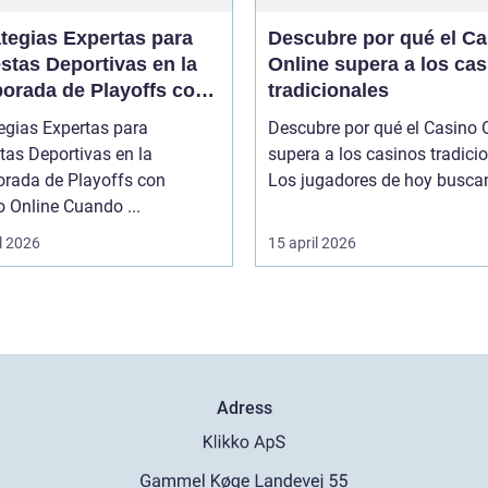
ategias Expertas para
Descubre por qué el Ca
stas Deportivas en la
Online supera a los ca
orada de Playoffs con
tradicionales
no Online
egias Expertas para
Descubre por qué el Casino 
tas Deportivas en la
supera a los casinos tradici
rada de Playoffs con
Los jugadores de hoy buscan 
 Online Cuando ...
l 2026
15 april 2026
Adress