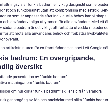
attningsvis är funkis badrum en viktig designstil som erbjude
glighet och funktionalitet utan att kompromissa med estetik. Ge
adrum som är anpassade efter individuella behov kan vi skapa
 och användarvänliga utrymmen för alla användare. Med ett 
v sådana badrum är det viktigt att fortsätta utveckla metoder o
r för att möta alla användares behov och förbättra livskvalitete
or överallt.
an artikelstrukturen för en framträdande snippet i ett Google-sök
kis badrum: En overgripande,
dlig översikt
ttande presentation av ”funkis badrum”
ativa mätningar om ”funkis badrum”
ussion om hur olika ”funkis badrum” skiljer sig från varandra
orisk genomgång av för- och nackdelar med olika ”funkis badru