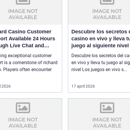
ard Casino Customer
Descubre los secretos 
ort Available 24 Hours
casino en vivo y lleva t
ugh Live Chat and
juego al siguiente nivel
l
ding exceptional customer
Descubre los secretos del ca
t is a cornerstone of richard
en vivo y lleva tu juego al si
. Players often encounter
nivel Los juegos en vivo s...
l 2026
17 april 2026