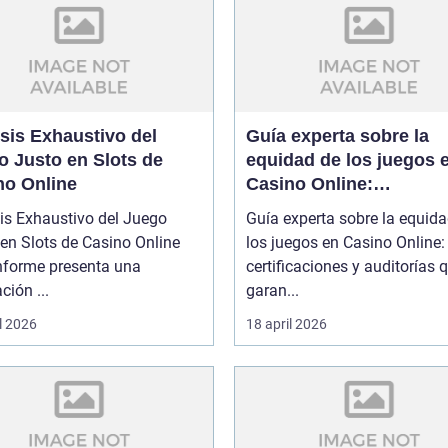
sis Exhaustivo del
Guía experta sobre la
o Justo en Slots de
equidad de los juegos 
no Online
Casino Online:
certificaciones y audito
is Exhaustivo del Juego
Guía experta sobre la equid
que garantizan confian
en Slots de Casino Online
los juegos en Casino Online:
informe presenta una
certificaciones y auditorías 
ción ...
garan...
l 2026
18 april 2026