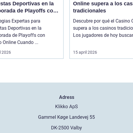
stas Deportivas en la
Online supera a los ca
orada de Playoffs con
tradicionales
no Online
egias Expertas para
Descubre por qué el Casino 
tas Deportivas en la
supera a los casinos tradici
rada de Playoffs con
Los jugadores de hoy buscan 
 Online Cuando ...
l 2026
15 april 2026
Adress