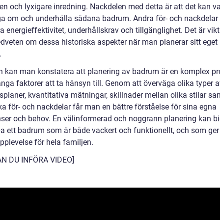
n och lyxigare inredning. Nackdelen med detta är att det kan va
ga om och underhålla sådana badrum. Andra för- och nackdelar
a energieffektivitet, underhållskrav och tillgänglighet. Det är vikt
dveten om dessa historiska aspekter när man planerar sitt eget
.
en kan man konstatera att planering av badrum är en komplex p
ga faktorer att ta hänsyn till. Genom att överväga olika typer a
laner, kvantitativa mätningar, skillnader mellan olika stilar sa
ka för- och nackdelar får man en bättre förståelse för sina egna
nser och behov. En välinformerad och noggrann planering kan bid
pa ett badrum som är både vackert och funktionellt, och som ger
upplevelse för hela familjen.
AN DU INFÖRA VIDEO]