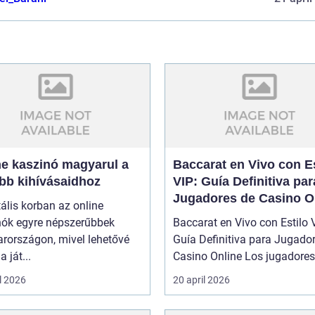
ne kaszinó magyarul a
Baccarat en Vivo con Es
obb kihívásaidhoz
VIP: Guía Definitiva par
Jugadores de Casino O
tális korban az online
nók egyre népszerűbbek
Baccarat en Vivo con Estilo 
rországon, mivel lehetővé
Guía Definitiva para Jugado
a ját...
Casino Online Los jugado
l 2026
20 april 2026