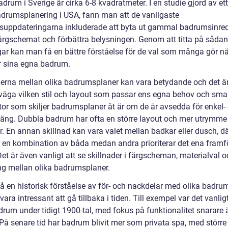
adrum i Sverige är cirka 6-8 kvadratmeter. I en studie gjord av et
drumsplanering i USA, fann man att de vanligaste
uppdateringarna inkluderade att byta ut gammal badrumsinred
ärgschemat och förbättra belysningen. Genom att titta på såda
ar kan man få en bättre förståelse för de val som många gör nä
r sina egna badrum.
derna mellan olika badrumsplaner kan vara betydande och det är 
rväga vilken stil och layout som passar ens egna behov och sma
tor som skiljer badrumsplaner åt är om de är avsedda för enkel- 
äng. Dubbla badrum har ofta en större layout och mer utrymme 
. En annan skillnad kan vara valet mellan badkar eller dusch, dä
r en kombination av båda medan andra prioriterar det ena framf
et är även vanligt att se skillnader i färgscheman, materialval 
ng mellan olika badrumsplaner.
få en historisk förståelse av för- och nackdelar med olika badrum
vara intressant att gå tillbaka i tiden. Till exempel var det vanli
rum under tidigt 1900-tal, med fokus på funktionalitet snarare 
 På senare tid har badrum blivit mer som privata spa, med större