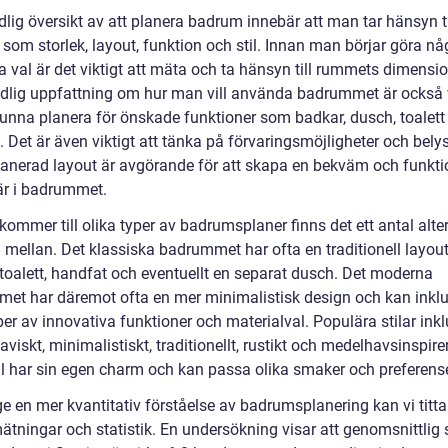
lig översikt av att planera badrum innebär att man tar hänsyn ti
 som storlek, layout, funktion och stil. Innan man börjar göra nå
a val är det viktigt att mäta och ta hänsyn till rummets dimensio
ydlig uppfattning om hur man vill använda badrummet är också v
 kunna planera för önskade funktioner som badkar, dusch, toalett
 Det är även viktigt att tänka på förvaringsmöjligheter och bely
lanerad layout är avgörande för att skapa en bekväm och funkti
r i badrummet.
kommer till olika typer av badrumsplaner finns det ett antal alte
ja mellan. Det klassiska badrummet har ofta en traditionell layo
 toalett, handfat och eventuellt en separat dusch. Det moderna
et har däremot ofta en mer minimalistisk design och kan inkl
per av innovativa funktioner och materialval. Populära stilar ink
viskt, minimalistiskt, traditionellt, rustikt och medelhavsinspirer
til har sin egen charm och kan passa olika smaker och preferense
ge en mer kvantitativ förståelse av badrumsplanering kan vi titt
ätningar och statistik. En undersökning visar att genomsnittlig 