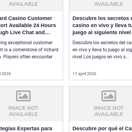
ard Casino Customer
Descubre los secretos 
ort Available 24 Hours
casino en vivo y lleva t
ugh Live Chat and
juego al siguiente nivel
l
ding exceptional customer
Descubre los secretos del ca
t is a cornerstone of richard
en vivo y lleva tu juego al si
. Players often encounter
nivel Los juegos en vivo s...
l 2026
17 april 2026
ategias Expertas para
Descubre por qué el Ca