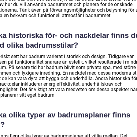
 av hur du vill använda badrummet och planera för de önskade
tionerna. Tänk även på förvaringsmöjligheter och belysning för a
a en bekväm och funktionell atmosfär i badrummet.
ka historiska för- och nackdelar finns d
d olika badrumsstilar?
riskt sett har badrum varierat i storlek och design. Tidigare var
en på funktionalitet snarare än estetik, vilket resulterade i mind
um. På senare tid har badrum blivit som privata spa, med större
mmen och lyxigare inredning. En nackdel med dessa moderna sti
t de kan vara dyra att bygga och underhålla. Andra historiska för
ackdelar inkluderar energieffektivitet, underhållskrav och
änglighet. Det är viktigt att vara medveten om dessa aspekter nä
planerar sitt eget badrum.
ka olika typer av badrumsplaner finns
t?
inns flera olika typer av badrumsplaner att välja mellan. Det